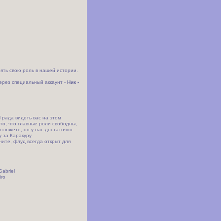
нять свою роль в нашей истории.
через специальный аккаунт -
Ник -
Я рада видеть вас на этом
то, что главные роли свободны,
о сюжете, он у нас достаточно
у за Каракуру
ните, флуд всегда открыт для
abriel
iro