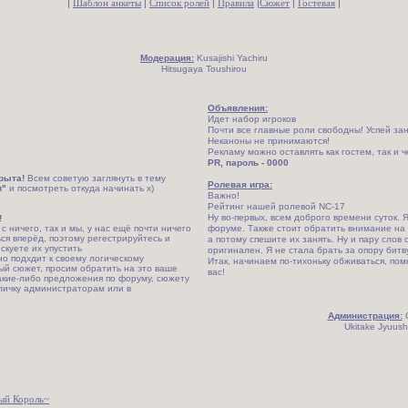
|
Шаблон анкеты
|
Список ролей
|
Правила
|
Сюжет
|
Гостевая
|
Модерация:
Kusajishi Yachiru
Hitsugaya Toushirou
Объявления:
Идет набор игроков
Почти все главные роли свободны! Успей за
Неканоны не принимаются!
Рекламу можно оставлять как гостем, так и 
PR, пароль - 0000
рыта!
Всем советую заглянуть в тему
Ролевая игра:
и"
и посмотреть откуда начинать х)
Важно!
Рейтинг нашей ролевой NC-17
Ну во-первых, всем доброго времени суток. 
!
 ничего, так и мы, у нас ещё почти ничего
форуме. Также стоит обратить внимание на 
ься вперёд, поэтому регестрируйтесь и
а потому спешите их занять. Ну и пару слов 
скуете их упустить
оригинален. Я не стала брать за опору битв
о подхдит к своему логическому
Итак, начинаем по-тихоньку обживаться, пом
ый сюжет, просим обратить на это ваше
вас!
акие-либо предложения по форуму, сюжету
 личку администраторам или в
Администрация:
G
Ukitake Jyuush