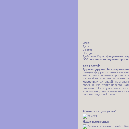
Игра:
Дата:
Время:
Погода:
Действия:
Игра официально отк
"Объявления от администраци
Для Гостей:
Дорогие друзья! Мы открылись
Каждый форум когда-то начинал с
нет, но мы стараемся продвигат
занимайте роли, иначе потом ри
Новости:
Итак, дизайн постепенн
завершению, также написан нов
внимание! Если у вас имеются к
или дизайну, высказывайте их в
соответствующей теме
Жмите каждый день!
Наши партнеры: