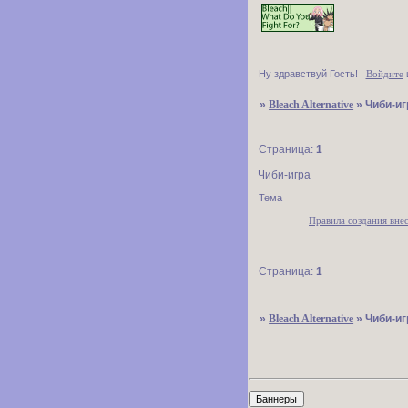
Ну здравствуй Гость!
Войдите
»
Bleach Alternative
»
Чиби-иг
Страница:
1
Чиби-игра
Тема
Правила создания вне
Страница:
1
»
Bleach Alternative
»
Чиби-иг