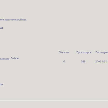
или
зарегистрируйтесь
.
ра
Ответов
Просмотров
Последне
сюжеток
Gabriel
0
369
2009-09-1
ра