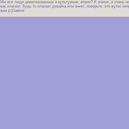
Мы все люди цивилизованные и культурные, верно? А значит, я очень на
как плагиат. Будь то плагиат дизайна или анкет, поверьте, это жутко не
вам (с)Gabriel