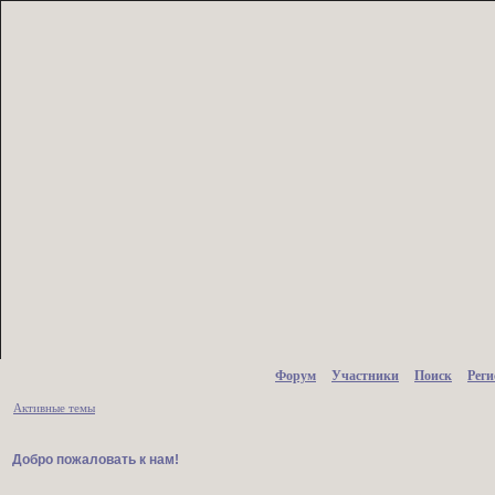
Форум
Участники
Поиск
Рег
Активные темы
Добро пожаловать к нам!