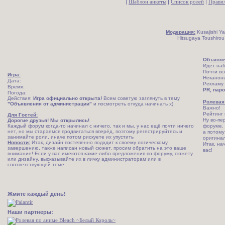
|
Шаблон анкеты
|
Список ролей
|
Прави
Модерация:
Kusajishi Ya
Hitsugaya Toushirou
Объявле
Идет наб
Почти вс
Игра:
Неканон
Дата:
Рекламу 
Время:
PR, паро
Погода:
Действия:
Игра официально открыта!
Всем советую заглянуть в тему
Ролевая 
"Объявления от администрации"
и посмотреть откуда начинать х)
Важно!
Рейтинг
Для Гостей:
Ну во-пе
Дорогие друзья! Мы открылись!
Каждый форум когда-то начинал с ничего, так и мы, у нас ещё почти ничего
форуме. 
нет, но мы стараемся продвигаться вперёд, поэтому регестрируйтесь и
а потому
занимайте роли, иначе потом рискуете их упустить
оригинал
Новости:
Итак, дизайн постепенно подхдит к своему логическому
Итак, на
завершению, также написан новый сюжет, просим обратить на это ваше
вас!
внимание! Если у вас имеются какие-либо предложения по форуму, сюжету
или дизайну, высказывайте их в личку администраторам или в
соответствующей теме
Жмите каждый день!
Наши партнеры: